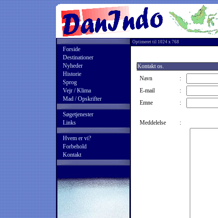
Optimeret til 1024 x 768
Forside
Destinationer
Nyheder
Kontakt os.
Historie
Navn
:
Sprog
Vejr / Klima
E-mail
:
Mad / Opskrifter
Emne
:
Søgetjenester
Links
Meddelelse
:
Hvem er vi?
Forbehold
Kontakt